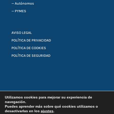
—
Autónomos
—
PYMES
AVISO LEGAL
POLÍTICA DE PRIVACIDAD
POLÍTICA DE COOKIES
POLÍTICA DE SEGURIDAD
Utilizamos cookies para mejorar su experiencia de
COPYRIGHT © 2026 Obón Turlán & Asociados
navegación.
Puedes aprender más sobre qué cookies utilizamos o
desactivarlas en los
ajustes
.