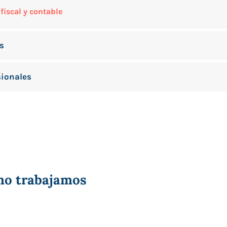
fiscal y contable
os
sionales
mo trabajamos