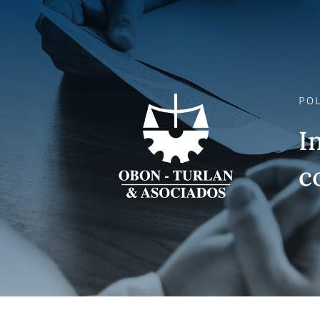
POL
I
c