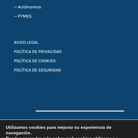
—
Autónomos
—
PYMES
AVISO LEGAL
POLÍTICA DE PRIVACIDAD
POLÍTICA DE COOKIES
POLÍTICA DE SEGURIDAD
Utilizamos cookies para mejorar su experiencia de
COPYRIGHT © 2026 Obón Turlán & Asociados
navegación.